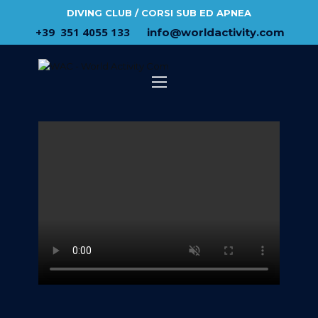
DIVING CLUB / CORSI SUB ED APNEA
​+39 ​ ​351 4055 133
​info@​worldactivity.com