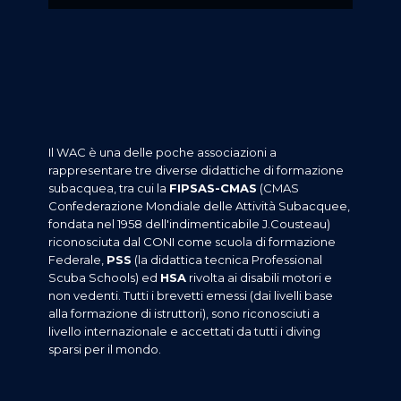
Il WAC è una delle poche associazioni a
rappresentare tre diverse didattiche di formazione
su
bacquea, tra cui la
FIPSAS-CMAS
(CMAS
Confederazione Mondiale delle Attività Subacquee,
fondata nel 1958 dell'indimenticabile J.Cousteau)
riconosciuta dal CONI come scuola di formazione
Federale,
PSS
(la didattica tecnica Professional
Scuba Schools) ed
HSA
rivolta ai disabili motori e
non vedenti. Tutti i brevetti emessi (dai livelli base
alla formazione di istruttori), sono riconosciuti a
livello internazionale e accettati da tutti i diving
sparsi per il mondo.