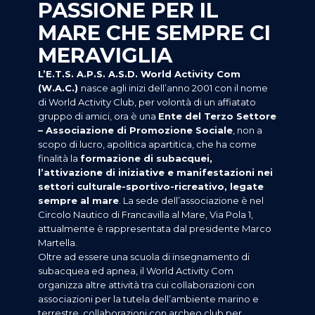
PASSIONE PER IL
MARE CHE SEMPRE CI
MERAVIGLIA
L’E.T.S. A.P.S. A.S.D. World Activity Com
(W.A.C.)
nasce agli inizi dell’anno 2001 con il nome
di World Activity Club, per volontà di un affiatato
gruppo di amici, ora è una
E
nte del Terzo Settore
– Associazione di Promozione Sociale
, non a
scopo di lucro, apolitica apartitica, che ha come
finalità la
formazione di subacquei,
l’attivazione di iniziative e manifestazioni nei
settori culturale-sportivo-ricreativo, legate
sempre al mare
. La sede dell’associazione è nel
Circolo Nautico di Francavilla al Mare, Via Pola 1,
attualmente è rappresentata dal presidente Marco
Martella.
Oltre ad essere una scuola di insegnamento di
subacquea ed apnea, il World Activity Com
organizza altre attività tra cui collaborazioni con
associazioni per la
tutela dell’ambiente marino e
terrestre, collaborazioni con archeo club per