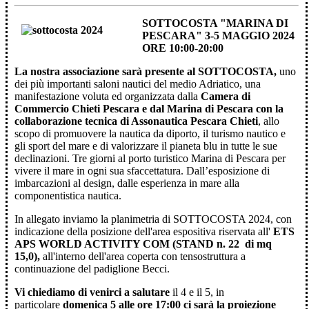
SOTTOCOSTA "MARINA DI
PESCARA" 3-5 MAGGIO 2024
ORE 10:00-20:00
La nostra associazione sarà presente al
SOTTOCOSTA,
uno
dei più importanti saloni nautici del medio Adriatico, una
manifestazione voluta ed organizzata dalla
Camera di
Commercio Chieti Pescara e dal Marina di Pescara con la
collaborazione tecnica di Assonautica Pescara Chieti
, allo
scopo di promuovere la nautica da diporto, il turismo nautico e
gli sport del mare e di valorizzare il pianeta blu in tutte le sue
declinazioni. Tre giorni al porto turistico Marina di Pescara per
vivere il mare in ogni sua sfaccettatura. Dall’esposizione di
imbarcazioni al design, dalle esperienza in mare alla
componentistica nautica.
In allegato inviamo la planimetria di SOTTOCOSTA 2024, con
indicazione della posizione dell'area espositiva riservata all'
ETS
APS WORLD ACTIVITY COM
(STAND n. 22 di mq
15,0)
,
all'interno dell'area coperta con tensostruttura a
continuazione del padiglione Becci.
Vi chiediamo di venirci a salutare
il 4 e il 5, in
particolare
domenica 5 alle ore 17:00 ci sarà la proiezione