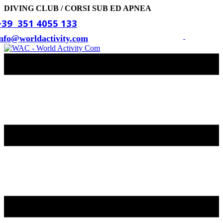
DIVING CLUB / CORSI SUB ED APNEA
+39 ​ ​351 4055 133
info@​worldactivity.com