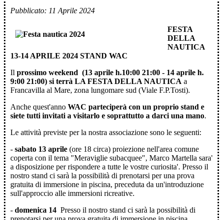
Pubblicato: 11 Aprile 2024
FESTA
DELLA
NAUTICA
13-14 APRILE 2024 STAND WAC
Il
prossimo weekend (13 aprile h.10:00 21:00 - 14 aprile h.
9:00 21:00) si terrà LA FESTA DELLA NAUTICA
a
Francavilla al Mare, zona lungomare sud (Viale F.P.Tosti).
Anche quest'anno
WAC parteciperà con un proprio stand e
siete tutti invitati a visitarlo e soprattutto a darci una mano
.
Le attività previste per la nostra associazione sono le seguenti:
-
sabato 13 aprile
(ore 18 circa) proiezione nell'area comune
coperta con il tema "Meraviglie subacquee", Marco Martella sara'
a disposizione per rispondere a tutte le vostre curiosita'. Presso il
nostro stand ci sarà la possibilità di prenotarsi per una prova
gratuita di immersione in piscina, preceduta da un'introduzione
sull'approccio alle immersioni ricreative.
-
domenica 14
Presso il nostro stand ci sarà la possibilità di
prenotarsi per una prova gratuita di immersione in piscina,