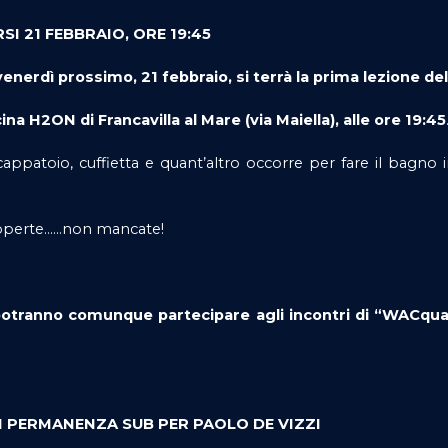
SI 21 FEBBRAIO, ORE 19:45
venerdì prossimo, 21 febbraio, si terrà la prima lezione de
na H2ON di Francavilla al Mare (via Maiella), alle ore 19:45
ppatoio, cuffietta e quant’altro occorre per fare il bagno
scoperte……non mancate!
, potranno comunque partecipare agli incontri di “WACqua
 PERMANENZA SUB PER PAOLO DE VIZZI