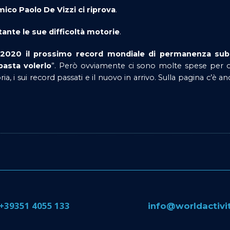
mico Paolo De Vizzi ci riprova
.
ante le sue difficoltà motorie
.
2020 il prossimo record mondiale di permanenza su
 basta volerlo
”. Però ovviamente ci sono molte spese per o
ria, i sui record passati e il nuovo in arrivo. Sulla pagina c’è 
​+39351 4055 133
​info@​worldactiv