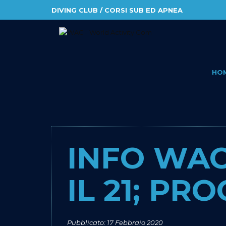
DIVING CLUB / CORSI SUB ED APNEA
HO
INFO WAC 
IL 21; PR
Pubblicato: 17 Febbraio 2020