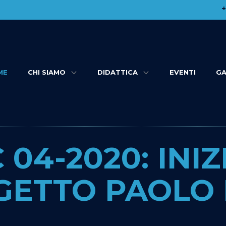
​
ME
CHI SIAMO
DIDATTICA
EVENTI
GA
04-2020: INIZ
OGETTO PAOLO 