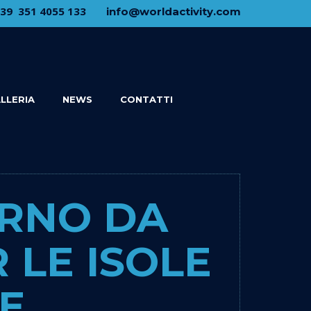
+39 ​ ​351 4055 133
​info@​worldactivity.com
LLERIA
NEWS
CONTATTI
ORNO DA
 LE ISOLE
E