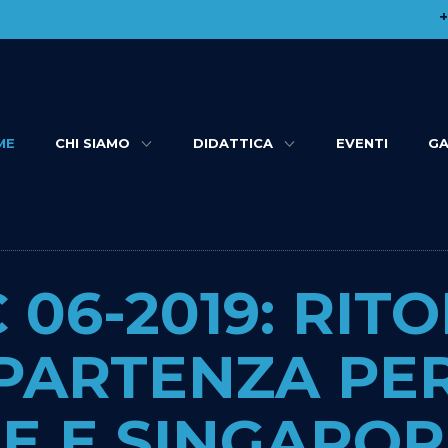
​
ME
CHI SIAMO
DIDATTICA
EVENTI
GA
 06-2019: RIT
PARTENZA PER
E E SINGAPOR