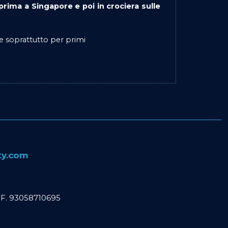
rima a Singapore e poi in crociera sulle
e soprattutto per primi
ity.com
C. F. 93058710695