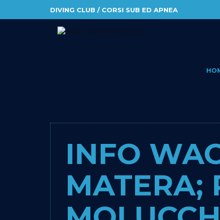
DIVING CLUB / CORSI SUB ED APNEA
HO
INFO WAC
MATERA; 
MOLUCCH