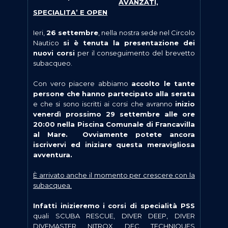
AVANZATI,
SPECIALITA’ E OPEN
Ieri,
26 settembre
, nella nostra sede nel Circolo
Nautico
si è tenuta la presentazione dei
nuovi corsi
per il conseguimento del brevetto
subacqueo.
Con vero piacere abbiamo
accolto le tante
persone che hanno partecipato alla serata
e che si sono iscritti ai corsi che avranno
inizio
venerdì prossimo 29 settembre alle ore
20:00 nella Piscina Comunale di Francavilla
al Mare. Ovviamente potete ancora
iscrivervi ed iniziare questa meravigliosa
avventura.
È arrivato anche il momento per crescere con la
subacquea.
Infatti inizieremo
i
corsi di specialità PSS
quali SCUBA RESCUE, DIVER DEEP, DIVER
DIVEMASTER, NITROX, DEC. TECHNIQUES