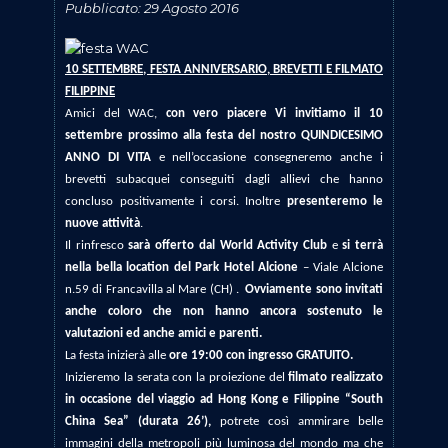
Pubblicato: 29 Agosto 2016
10 SETTEMBRE, FESTA ANNIVERSARIO, BREVETTI E FILMATO
FILIPPINE
Amici del WAC,
con vero piacere Vi invitiamo
il 10
settembre prossimo alla festa
del nostro QUINDICESIMO
ANNO DI VITA
e nell’occasione consegneremo anche i
brevetti subacquei conseguiti dagli allievi che hanno
concluso positivamente i corsi. Inoltre
presenteremo le
nuove attività
.
Il rinfresco
sarà offerto dal World Activity Club
e
si terrà
nella bella location del
Park Hotel Alcione
– Viale Alcione
n.59 di Francavilla al Mare (CH) .
Ovviamente sono invitati
anche coloro che non hanno ancora sostenuto le
valutazioni ed anche amici e parenti.
La festa inizierà alle
ore 19:00 con ingresso GRATUITO.
Inizieremo la serata con la proiezione del
filmato realizzato
in occasione del viaggio ad Hong Kong e Filippine “South
China Sea” (durata 26’),
potrete così ammirare
belle
immagini della metropoli più luminosa del mondo ma che