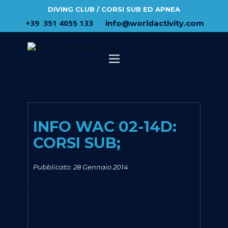
DIVING CLUB / CORSI SUB ED APNEA
​+39 ​ ​351 4055 133
​info@​worldactivity.com
INFO WAC 02-14D:
CORSI SUB;
Pubblicato: 28 Gennaio 2014