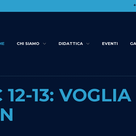
​
ME
CHI SIAMO
DIDATTICA
EVENTI
GA
12-13: VOGLIA 
ON