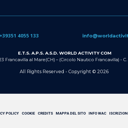
​+39351 4055 133
​info@​worldactiv
E.T.S. A.P.S. A.S.D. WORLD ACTIVITY COM
023 Francavilla al Mare(CH) – (Circolo Nautico Francavilla) - 
All Rights Reserved - Copyright ©
2026
CY POLICY
COOKIE
CREDITS
MAPPA DEL SITO
INFO WAC
ISCRIZION