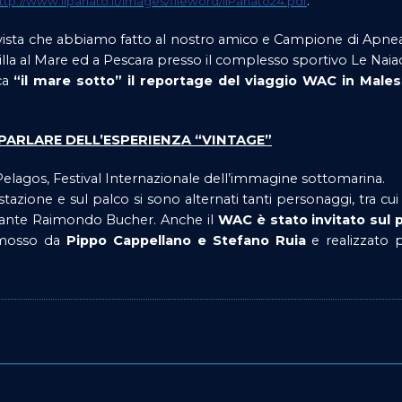
.
ttp://www.ilparlato.it/images/fileword/ilParlato24.pdf
rvista che abbiamo fatto al nostro amico e Campione di Apn
villa al Mare ed a Pescara presso il complesso sportivo Le Naiad
ica
“il mare sotto” il reportage del viaggio WAC in Males
PARLARE DELL’ESPERIENZA “VINTAGE”
elagos, Festival Internazionale dell’immagine sottomarina.
azione e sul palco si sono alternati tanti personaggi, tra cui 
ndante Raimondo Bucher. Anche il
WAC è stato invitato sul 
omosso da
Pippo Cappellano e Stefano Ruia
e realizzato 