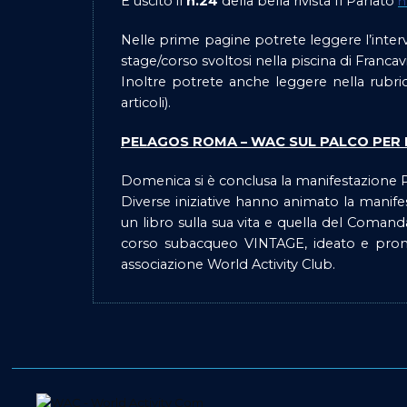
È uscito il
n.24
della bella rivista Il Parlato
h
Nelle prime pagine potrete leggere l’inte
stage/corso svoltosi nella piscina di Franca
Inoltre potrete anche leggere nella rubr
articoli).
PELAGOS ROMA – WAC SUL PALCO PER 
Domenica si è conclusa la manifestazione P
Diverse iniziative hanno animato la manifest
un libro sulla sua vita e quella del Coma
corso subacqueo VINTAGE, ideato e pr
associazione World Activity Club.