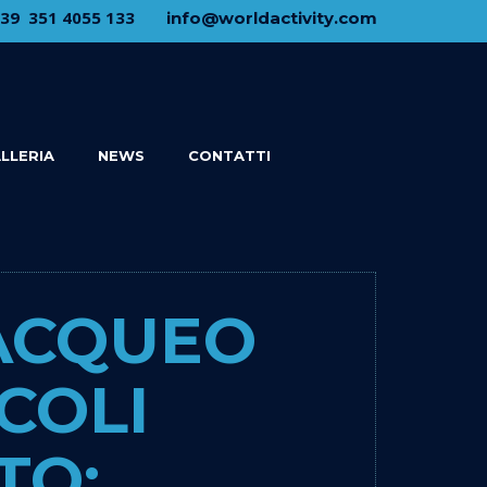
+39 ​ ​351 4055 133
​info@​worldactivity.com
LLERIA
NEWS
CONTATTI
BACQUEO
COLI
TO;