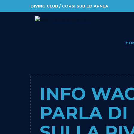
DIVING CLUB / CORSI SUB ED APNEA
HO
INFO WAC
PARLA DI 
SULLA RIV