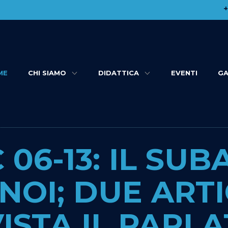
​
ME
CHI SIAMO
DIDATTICA
EVENTI
GA
 06-13: IL SU
NOI; DUE ARTI
ISTA IL PARLA