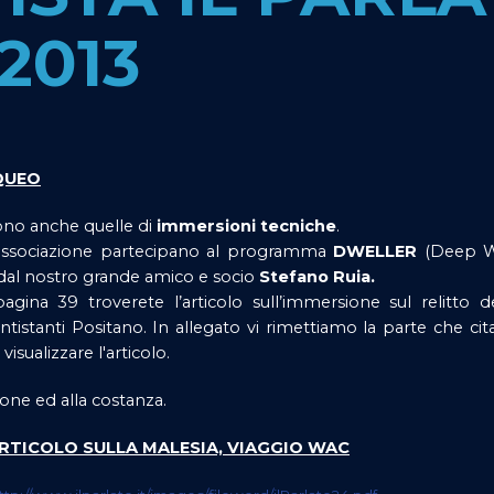
2013
CQUEO
sono anche quelle di
immersioni tecniche
.
 associazione partecipano al programma
DWELLER
(Deep W
al nostro grande amico e socio
Stefano Ruia.
agina 39 troverete l’articolo sull’immersione sul relitto d
tistanti Positano. In allegato vi rimettiamo la parte che cit
visualizzare l'articolo.
zione ed alla costanza.
 ARTICOLO SULLA MALESIA, VIAGGIO WAC