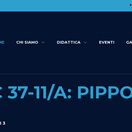
​
ME
CHI SIAMO
DIDATTICA
EVENTI
GA
37-11/A: PIPPO
I 3