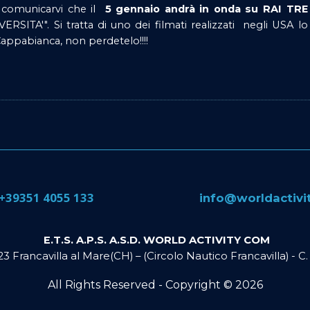
i comunicarvi che il
5 gennaio andrà in onda su RAI TR
ITA'". Si tratta di uno dei filmati realizzati negli USA l
appabianca, non perdetelo!!!!
​+39351 4055 133
​info@​worldactiv
E.T.S. A.P.S. A.S.D. WORLD ACTIVITY COM
023 Francavilla al Mare(CH) – (Circolo Nautico Francavilla) - 
All Rights Reserved - Copyright ©
2026