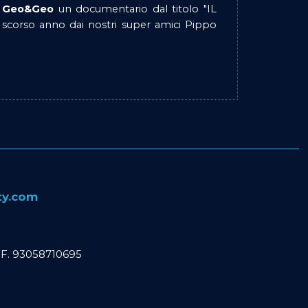
E Geo&Geo
un documentario dal titolo "IL
o scorso anno dai nostri super amici Pippo
ity.com
C. F. 93058710695