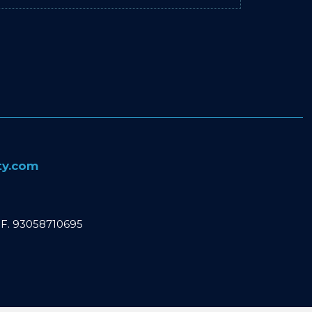
ity.com
C. F. 93058710695