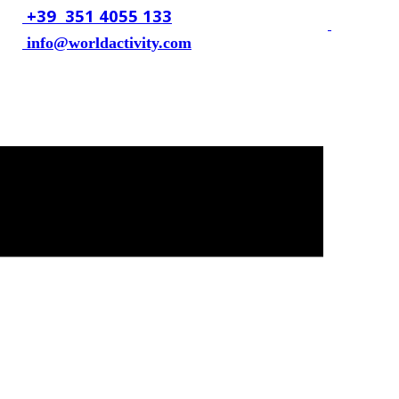
​+39 ​ ​351 4055 133
​info@​worldactivity.com