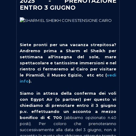
2025 - PRENOTAZIONE
ENTRO 3 GIUGNO
Siete pronti per una vacanza strepitosa?
Andremo prima a Sharm el Sheikh per
settimana all'insegna del sole, mare
spettacolare e tantissime immersioni e nel
rientro ci fermeremo al Cairo per visitare
le Piramidi, il Museo Egizio, etc etc (
vedi
info
).
Siamo in attesa della conferma dei voli
con Egypt Air (o partner) per questo vi
chiediamo di prenotare entro il 3 giugno
p.v. effettuando un acconto a mezzo
bonifico di € 700
(abbiamo opzionato n.40
posti). Per coloro che prenoteranno
successivamente alla data del 3 giugno, non è
garantita la quota che abbiamo ottenuto tramite