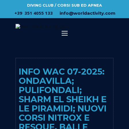
DIVING CLUB / CORSI SUB ED APNEA
​+39 ​ ​351 4055 133
​info@​worldactivity.com
INFO WAC 07-2025:
ONDAVILLA;
PULIFONDALI;
SHARM EL SHEIKH E
LE PIRAMIDI; NUOVI
CORSI NITROX E
RESQUE, BALI E