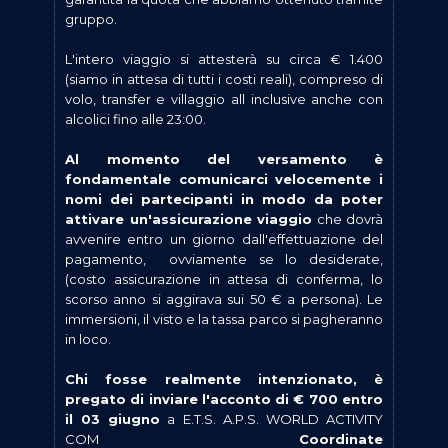
gruppo.
L'intero viaggio si attesterà su circa € 1.400
(siamo in attesa di tutti i costi reali), compreso di
volo, transfer e villaggio all inclusive anche con
alcolici fino alle 23:00.
Al momento del versamento è
fondamentale comunicarci velocemente i
nomi dei partecipanti in modo da poter
attivare un'assicurazione viaggio
che dovrà
avvenire entro un giorno dall'effettuazione del
pagamento, ovviamente se lo desiderate,
(costo assicurazione in attesa di conferma, lo
scorso anno si aggirava sui 50 € a persona). Le
immersioni, il visto e la tassa parco si pagheranno
in loco.
Chi fosse realmente intenzionato, è
pregato di inviare l'acconto di € 700 entro
il 03 giugno
a E.T.S. A.P.S. WORLD ACTIVITY
COM
Coordinate