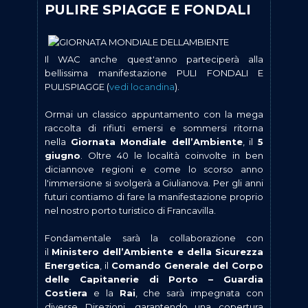
PULIRE SPIAGGE E FONDALI
Il WAC anche quest'anno parteciperà alla
bellissima manifestazione PULI FONDALI E
PULISPIAGGE (
vedi locandina
).
Ormai un classico appuntamento con la mega
raccolta di rifiuti emersi e sommersi ritorna
nella
Giornata Mondiale dell’Ambiente
, il
5
giugno
. Oltre 40 le località coinvolte in ben
diciannove regioni e come lo scorso anno
l'immersione si svolgerà a Giulianova. Per gli anni
futuri contiamo di fare la manifestazione proprio
nel nostro porto turistico di Francavilla.
Fondamentale sarà la collaborazione con
il
Ministero dell’Ambiente e della Sicurezza
Energetica
, il
Comando Generale del Corpo
delle Capitanerie di Porto – Guardia
Costiera
e la
Rai
, che sarà impegnata con
diverse Direzioni, garantendo una copertura