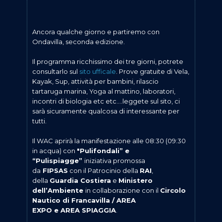
Ancora qualche giorno e partiremo con
Ondavilla, seconda edizione.
Il programma ricchissimo dei tre giorni, potrete
consultarlo sul
sito ufficale
. Prove gratuite di Vela,
Kayak, Sup, attività per bambini, rilascio
tartaruga marina, Yoga al mattino, laboratori,
incontri di biologia etc etc….leggete sul sito, ci
sarà sicuramente qualcosa di interessante per
tutti.
Il WAC aprirà la manifestazione alle 08:30 (09:30
in acqua) con
"Pulifondali” e
“Pulispiagge”
iniziativa promossa
da
FIPSAS
con il Patrocinio della
RAI
,
della
Guardia Costiera
e
Ministero
dell’Ambiente
in collaborazione con il
Circolo
Nautico di Francavilla / AREA
EXPO e AREA SPIAGGIA
.