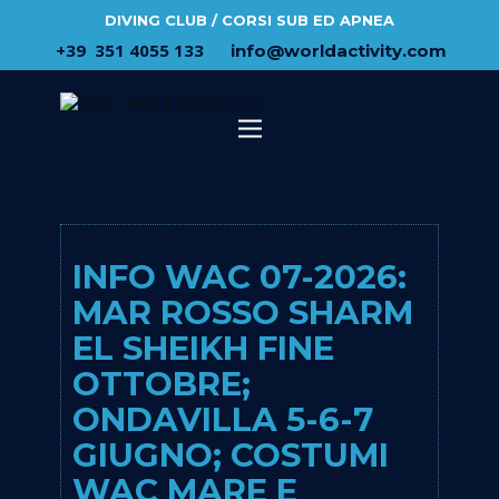
DIVING CLUB / CORSI SUB ED APNEA
​+39 ​ ​351 4055 133
​info@​worldactivity.com
INFO WAC 07-2026:
MAR ROSSO SHARM
EL SHEIKH FINE
OTTOBRE;
ONDAVILLA 5-6-7
GIUGNO; COSTUMI
WAC MARE E