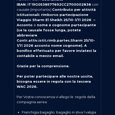
IBAN: IT19G0538577692CC2700002838
con
causale (importante)
Contributo per attività
istituzionali: rimborso partecipazione
Viaggio Sharm El Sheikh 25/10-1/11 2026 –
Acconto
e
nome e cognome partecipante
(se la causale fosse lunga, potete
abbreviare
Contr.attiv.istit.rimb.partec.Sharm 25/10-
1/11 2026 acconto nome cognome). A
bonifico effettuato per favore inviateci la
contabile a mezzo email.
Grazie per la comprensione.
Per poter partecipare alle nostre uscite,
bisogna essere in regola con la tessera
WAC 2026.
Per Vostra conoscenza vi allego le regole della
compagnia aerea:
Franchigia bagaglio: bagaglio in stiva 1 valigia