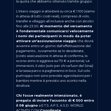
la quota che abbiamo ottenuto tramite gruppo.
L'intero viaggio si attesterà su circa € 1.100 (siamo
in attesa di tutti i costi reali), compreso di volo,
transfer e villaggio all inclusive anche con alcolici
fino alle 23:00.
Al momento del versamento
è fondamentale comunicarci velocemente
i nomi dei partecipanti in modo da poter
attivare un'assicurazione viaggio
che dovrà
avvenire entro un giorno dall'effettuazione del
pagamento, ovviamente se lo desiderate,
(costo assicurazione in attesa di conferma, lo
scorso anno si aggirava sui 70 € a persona). Le
immersioni, il visto (solo per chi va fuori del Sinai)
e la tassa parco si pagheranno in loco. Sul volo
purtroppo non sono previste agevolazioni per i
bambini mentre è previsto uno sconto nella
struttura.
Chi fosse realmente intenzionato, è
pregato di inviare l'acconto di € 500 entro
il 08 giugno
a E.T.S. A.P.S. A.S.D. WORLD
ACTIVITY COM
Coordinate