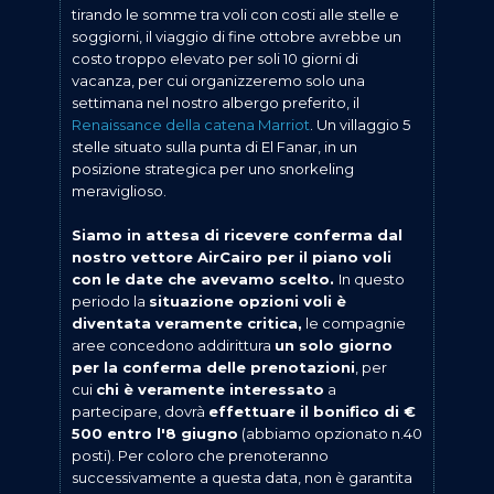
tirando le somme tra voli con costi alle stelle e
soggiorni, il viaggio di fine ottobre avrebbe un
costo troppo elevato per soli 10 giorni di
vacanza, per cui organizzeremo solo una
settimana nel nostro albergo preferito, il
Renaissance della catena Marriot
. Un villaggio 5
stelle situato sulla punta di El Fanar, in un
posizione strategica per uno snorkeling
meraviglioso.
Siamo in attesa di ricevere conferma dal
nostro vettore AirCairo per il piano voli
con le date che avevamo scelto.
In questo
periodo la
situazione opzioni voli è
diventata veramente critica,
le compagnie
aree concedono addirittura
un solo giorno
per la conferma delle prenotazioni
, per
cui
chi è veramente interessato
a
partecipare, dovrà
effettuare il bonifico di €
500 entro l'8 giugno
(abbiamo opzionato n.40
posti). Per coloro che prenoteranno
successivamente a questa data, non è garantita